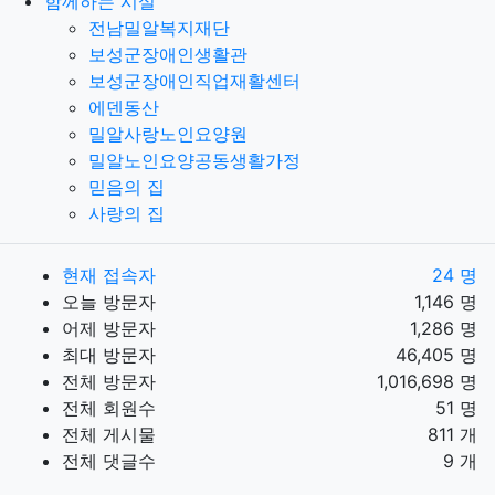
함께하는 시설
전남밀알복지재단
보성군장애인생활관
보성군장애인직업재활센터
에덴동산
밀알사랑노인요양원
밀알노인요양공동생활가정
믿음의 집
사랑의 집
현재 접속자
24 명
오늘 방문자
1,146 명
어제 방문자
1,286 명
최대 방문자
46,405 명
전체 방문자
1,016,698 명
전체 회원수
51 명
전체 게시물
811 개
전체 댓글수
9 개