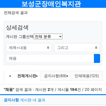
메뉴
보성군장애인복지관
전체검색 결과
상세검색
그룹
게시판 그룹선택
검색조건
검색방법
검색어
검색
검색 게시판 목록
전체게시판
공지사항(69)
인재채용(125)
"채용"
검색 결과 : 게시판
2
개 / 게시물
194
건 / 20 페이지
게
공지사항
게시판 내 결과