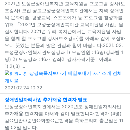
새창으로 보기
2021년 보성군장애인복지관 교육지원팀 프로그램 강사(보
조강사) 모집 공고보성군장애인복지관에서는 지역 장애인
의 문화예술, 평생교육, 스포츠여가 등 프로그램 활성화를
위해 「2021년 보성군장애인복지관 교육지원팀 사업」을
실시합니다. 2021년 우리 복지관에서는 교육지원팀 사업
을 함께 할 프로그램 강사(보조강사)를 아래와 같이 모집하
오니 뜻있는 분들의 많은 관심과 참여 바랍니다.2021. 02.
보성군장애인복지관모집강좌 1) 모집인원 : 16명(강좌별 1
명) 2) 모집강좌 : 16개 강좌2. 강사자격기준 : 아래의
1),2),3) …
장경숙
쪽지보내기
메일보내기
자기소개
전체
게시물
2021.02.24 10:32
새창으로 보기
장애인일자리사업 추가
채용
합격자 발표
보성군장애인복지관에서는 2020년도 장애인일자리사업
추가
채용
합격자를 아래와 같이 발표합니다.합격자 (4명)
김○언안○순안○화황○근합격을 축하드리며 출근일은 11
월 02일 입니다.