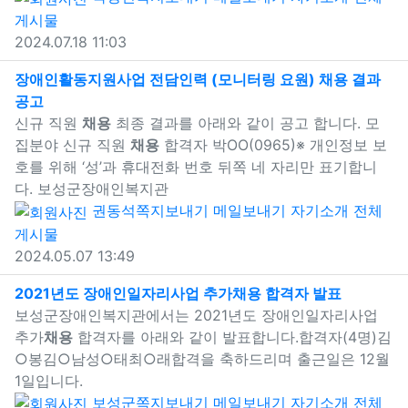
게시물
2024.07.18 11:03
장애인활동지원사업 전담인력 (모니터링 요원)
채용
결과
공고
새창으로 보기
신규 직원
채용
최종 결과를 아래와 같이 공고 합니다. 모
집분야 신규 직원
채용
합격자 박OO(0965)※ 개인정보 보
호를 위해 ‘성’과 휴대전화 번호 뒤쪽 네 자리만 표기합니
다. 보성군장애인복지관
권동석
쪽지보내기
메일보내기
자기소개
전체
게시물
2024.05.07 13:49
새창으로
2021년도 장애인일자리사업 추가
채용
합격자 발표
보성군장애인복지관에서는 2021년도 장애인일자리사업
추가
채용
합격자를 아래와 같이 발표합니다.합격자(4명)김
○봉김○남성○태최○래합격을 축하드리며 출근일은 12월
1일입니다.
보성군
쪽지보내기
메일보내기
자기소개
전체