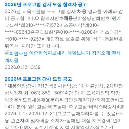
새창으로 보기
2026년 프로그램 강사 모집 합격자 공고
2026년 교육지원팀 프로그램 강사
채용
결과를 아래와 같
이 공고합니다.○ 합격자번호
채용
분야성명전화번호1원예
교실선*희010-****-71572비즈공예김*례010-
****-09643축구교실최*준010-****-02084바리스타김*
석010-****-9257※ 개인정보 보호를 위해 '성'과 전화번호
뒤쪽 네 자리만 표기합니다.
이준혁
쪽지보내기
메일보내기
자기소개
전체
게시물
2026.01.12 13:39
새창으로 보기
2026년 프로그램 강사 모집 공고
1.
채용
인원:강사 각1명씩2.시험방법: 1차서류심사, 2차면접
심사3.전 화: 061) 852- 30914.담 당 자:교육지원팀 팀장
박준우5.모집내용
채용
분야직급인원계약기간자격조건비고
4개 분야-원예교실-비즈공예-축구교실-바리스타강사4명
2026. 1. 1.~2026. 12. 31.(프로그램에따라다를 수 있음)-해
당 관련자격 및자격증 소지자-장애인 대상 지도경력1년이
상 우대6.원서 접수기간 및 시험 시행일정가.접수기간: