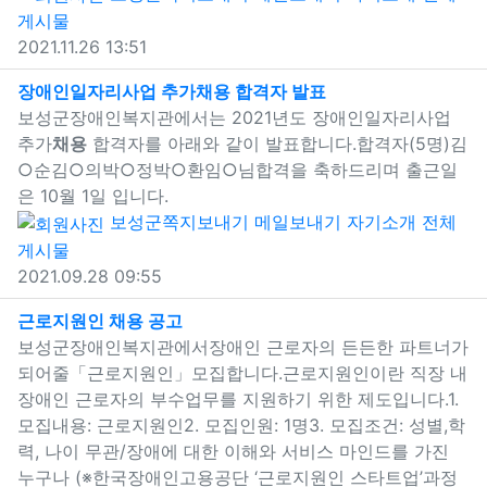
게시물
2021.11.26 13:51
새창으로 보기
장애인일자리사업 추가
채용
합격자 발표
보성군장애인복지관에서는 2021년도 장애인일자리사업
추가
채용
합격자를 아래와 같이 발표합니다.합격자(5명)김
○순김○의박○정박○환임○님합격을 축하드리며 출근일
은 10월 1일 입니다.
보성군
쪽지보내기
메일보내기
자기소개
전체
게시물
2021.09.28 09:55
새창으로 보기
근로지원인
채용
공고
보성군장애인복지관에서장애인 근로자의 든든한 파트너가
되어줄「근로지원인」모집합니다.​근로지원인이란 직장 내
장애인 근로자의 부수업무를 지원하기 위한 제도입니다.​1.
모집내용: 근로지원인2. 모집인원: 1명3. 모집조건: 성별,학
력, 나이 무관/장애에 대한 이해와 서비스 마인드를 가진
누구나 (※한국장애인고용공단 ‘근로지원인 스타트업’과정