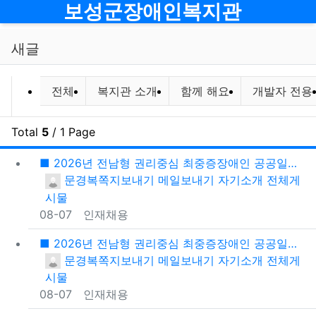
메뉴
보성군장애인복지관
새글
전체게시물 그룹 목록
전체
복지관 소개
함께 해요
개발자 전용
Total
5
/ 1 Page
새
■ 2026년 전남형 권리중심 최중증장애인 공공일자리사업 전담인력 모집공고 ■
등록자
문경복
쪽지보내기
메일보내기
자기소개
전체게
시물
등록일
08-07
인재채용
■ 2026년 전남형 권리중심 최중증장애인 공공일자리사업 참여자 모집공고 ■
등록자
문경복
쪽지보내기
메일보내기
자기소개
전체게
시물
등록일
08-07
인재채용