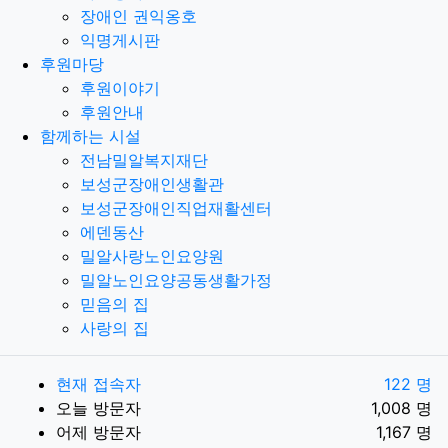
장애인 권익옹호
익명게시판
후원마당
후원이야기
후원안내
함께하는 시설
전남밀알복지재단
보성군장애인생활관
보성군장애인직업재활센터
에덴동산
밀알사랑노인요양원
밀알노인요양공동생활가정
믿음의 집
사랑의 집
현재 접속자
122 명
오늘 방문자
1,008 명
어제 방문자
1,167 명