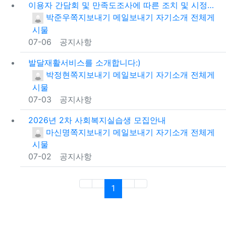
이용자 간담회 및 만족도조사에 따른 조치 및 시정계획
등록자
박준우
쪽지보내기
메일보내기
자기소개
전체게
시물
등록일
07-06
공지사항
발달재활서비스를 소개합니다:)
등록자
박정현
쪽지보내기
메일보내기
자기소개
전체게
시물
등록일
07-03
공지사항
2026년 2차 사회복지실습생 모집안내
등록자
마신명
쪽지보내기
메일보내기
자기소개
전체게
시물
등록일
07-02
공지사항
(current)
1