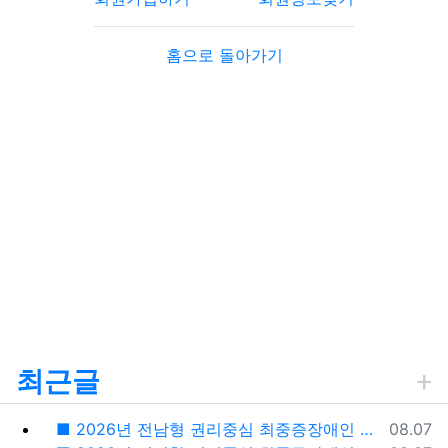
홈으로 돌아가기
최근글
등록일
■ 2026년 전남형 권리중심 최중증장애인 공공일자리사업 전담인력 모집공고 ■
08.07