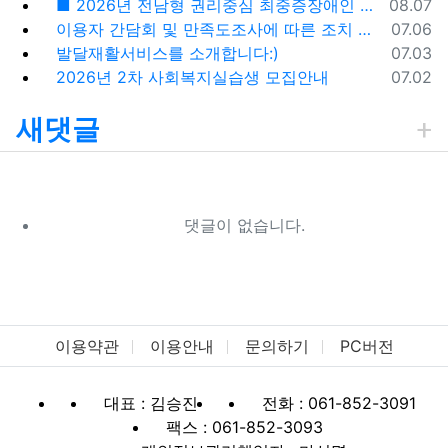
등록일
■ 2026년 전남형 권리중심 최중증장애인 공공일자리사업 참여자 모집공고 ■
08.07
등록일
이용자 간담회 및 만족도조사에 따른 조치 및 시정계획
07.06
등록일
발달재활서비스를 소개합니다:)
07.03
등록일
2026년 2차 사회복지실습생 모집안내
07.02
새댓글
댓글이 없습니다.
이용약관
이용안내
문의하기
PC버전
대표 : 김승진
전화 : 061-852-3091
팩스 : 061-852-3093