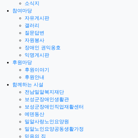
소식지
참여마당
자유게시판
갤러리
질문답변
자원봉사
장애인 권익옹호
익명게시판
후원마당
후원이야기
후원안내
함께하는 시설
전남밀알복지재단
보성군장애인생활관
보성군장애인직업재활센터
에덴동산
밀알사랑노인요양원
밀알노인요양공동생활가정
믿음의 집