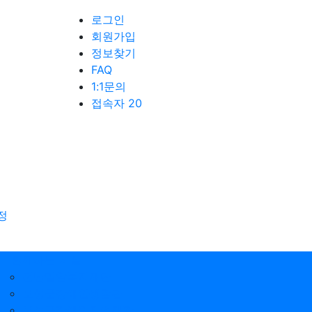
로그인
회원가입
정보찾기
FAQ
1:1문의
접속자 20
정
함께하는 시설
전남밀알복지재단
보성군장애인생활관
보성군장애인직업재활