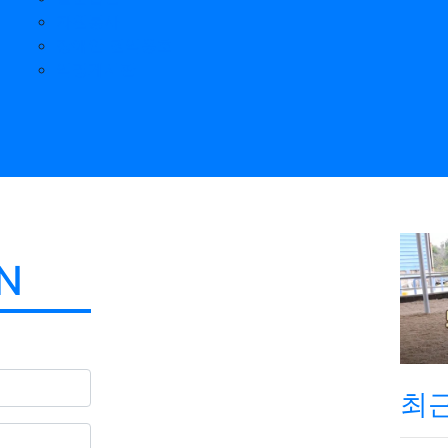
자원봉사
장애인 권익옹호
익명게시판
N
최