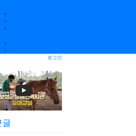
센터
에덴동산
밀알사랑노인요양원
밀알노인요양공동생활
가정
믿음의 집
사랑의 집
로그인
근글