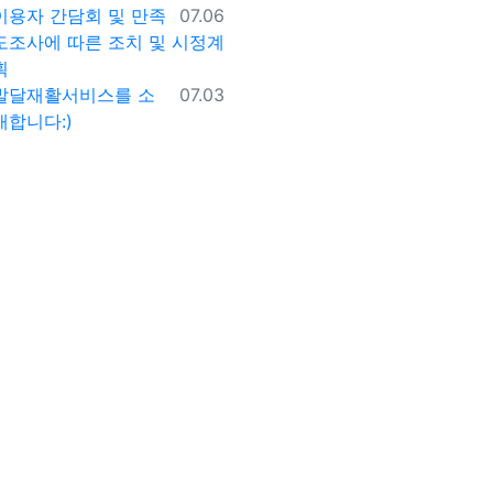
등록일
이용자 간담회 및 만족
07.06
도조사에 따른 조치 및 시정계
획
등록일
발달재활서비스를 소
07.03
개합니다:)
등록일
2026년 2차 사회복지
07.02
실습생 모집안내
댓글
댓글이 없습니다.
이용약관