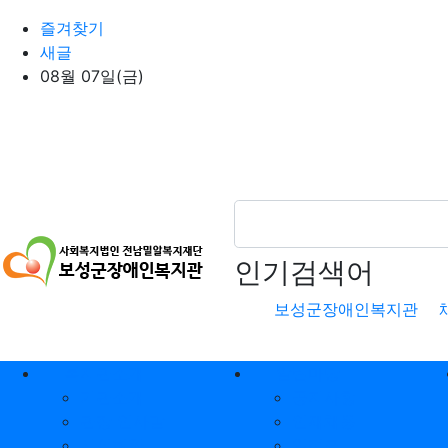
상단 네비
즐겨찾기
새글
08월 07일(금)
인기검색어
보성군장애인복지관
메인 메뉴
복지관소개
알림마당
기관소개
공지사항
관장 인사말
인재채용
시설현황
일정표