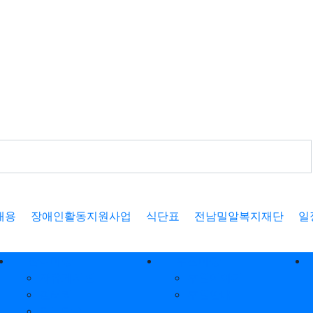
채용
장애인활동지원사업
식단표
전남밀알복지재단
일
참여마당
후원마당
자유게시판
후원이야기
갤러리
후원안내
질문답변