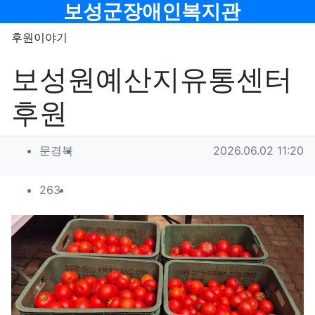
메뉴
보성군장애인복지관
후원이야기
보성원예산지유통센터
후원
작성자 정보
작성
작성일
문경복
2026.06.02 11:20
컨텐츠 정보
조회
263
목
본문