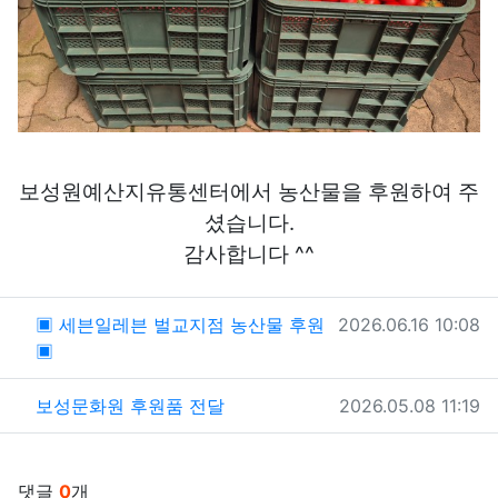
보성원예산지유통센터에서 농산물을 후원하여 주
셨습니다.
감사합니다 ^^
관련자료
작성일
▣ 세븐일레븐 벌교지점 농산물 후원
2026.06.16 10:08
▣
작성일
보성문화원 후원품 전달
2026.05.08 11:19
댓글
0
개