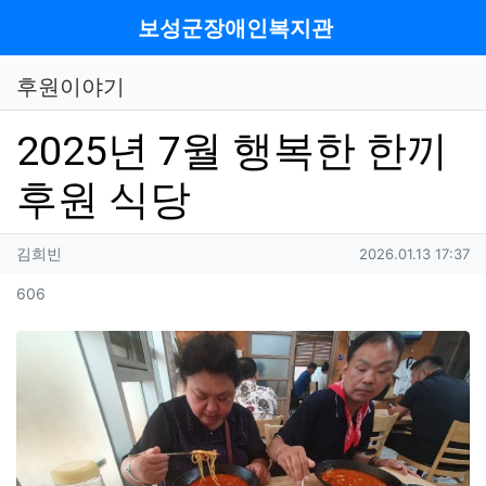
메뉴
보성군장애인복지관
후원이야기
2025년 7월 행복한 한끼
후원 식당
작성자 정보
작성
작성일
김희빈
2026.01.13 17:37
컨텐츠 정보
조회
606
목
본문