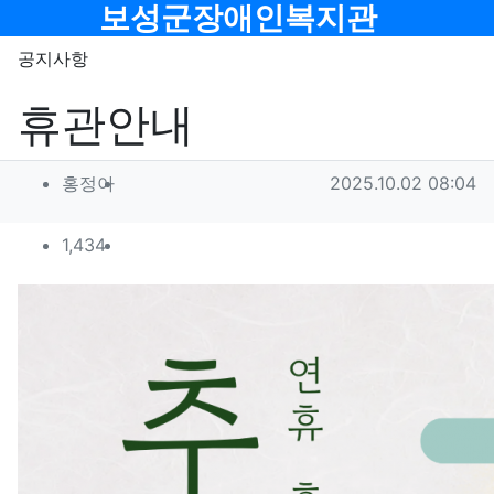
메뉴
보성군장애인복지관
기
공지사항
휴관안내
작성자 정보
작성
작성일
홍정아
2025.10.02 08:04
컨텐츠 정보
조회
1,434
목
본문