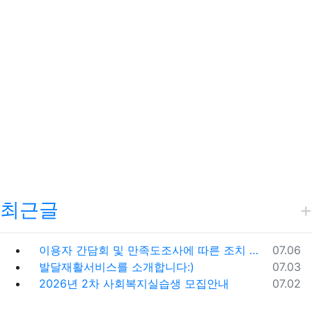
최근글
등록일
이용자 간담회 및 만족도조사에 따른 조치 및 시정계획
07.06
등록일
발달재활서비스를 소개합니다:)
07.03
등록일
2026년 2차 사회복지실습생 모집안내
07.02