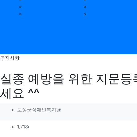
조직도
식단표
운영법인 소개
소식지
공지사항
실종 예방을 위한 지문등
세요 ^^
작성자 정보
작성
보성군장애인복지관
컨텐츠 정보
조회
1,718