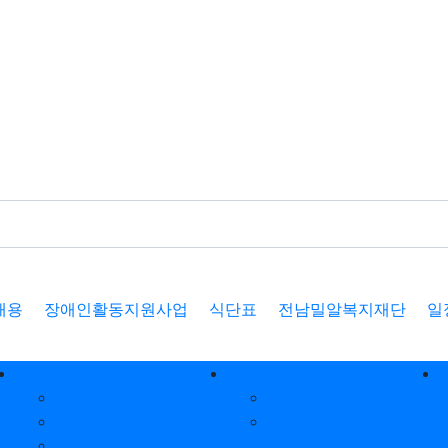
채용
장애인활동지원사업
식단표
전남밀알복지재단
일
참여마당
후원마당
자유게시판
후원이야기
갤러리
후원안내
질문답변