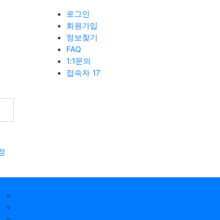
로그인
회원가입
정보찾기
FAQ
1:1문의
접속자 17
정
함께하는 시설
전남밀알복지재단
보성군장애인생활관
보성군장애인직업재활