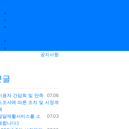
센터
에덴동산
밀알사랑노인요양원
밀알노인요양공동생활
가정
믿음의 집
사랑의 집
공지사항
근글
등록일
이용자 간담회 및 만족
07.06
도조사에 따른 조치 및 시정계
획
등록일
발달재활서비스를 소
07.03
개합니다:)