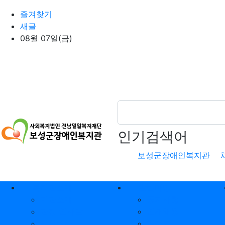
상단 네비
즐겨찾기
새글
08월 07일(금)
인기검색어
보성군장애인복지관
메인 메뉴
복지관소개
알림마당
기관소개
공지사항
관장 인사말
인재채용
시설현황
일정표