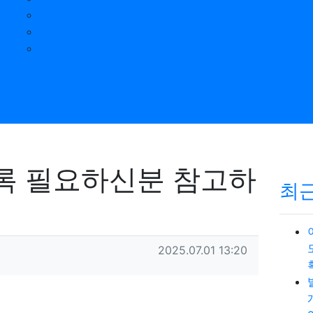
자원봉사
장애인 권익옹호
익명게시판
록 필요하신분 참고하
최
작성일
2025.07.01 13:20
목록