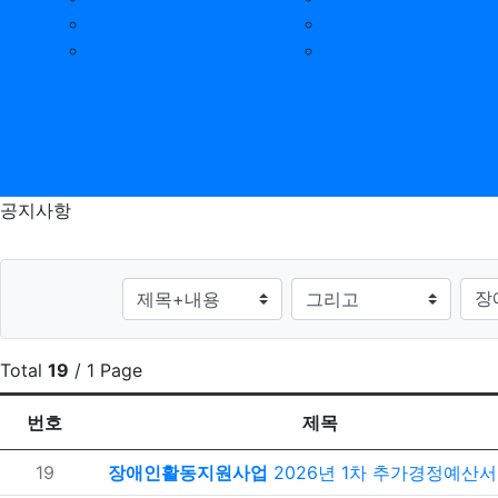
조직도
식단표
운영법인 소개
소식지
공지사항
검색대상
검색
Total
19
/ 1 Page
번호
제목
번호
19
장애인활동지원사업
2026년 1차 추가경정예산서 공