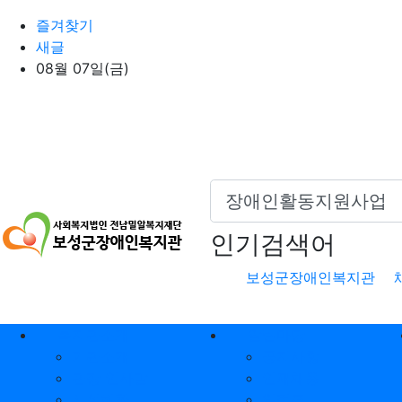
상단 네비
즐겨찾기
새글
08월 07일(금)
인기검색어
보성군장애인복지관
메인 메뉴
복지관소개
알림마당
기관소개
공지사항
관장 인사말
인재채용
시설현황
일정표