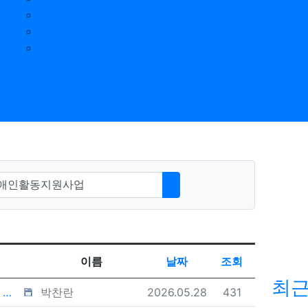
자원봉사
장애인 권익옹호
익명게시판
어
검색하기
게시판 검색
게시물 정렬
이름
날짜
조회
최
등록자
등록일
조회
고
박찬란
2026.05.28
431