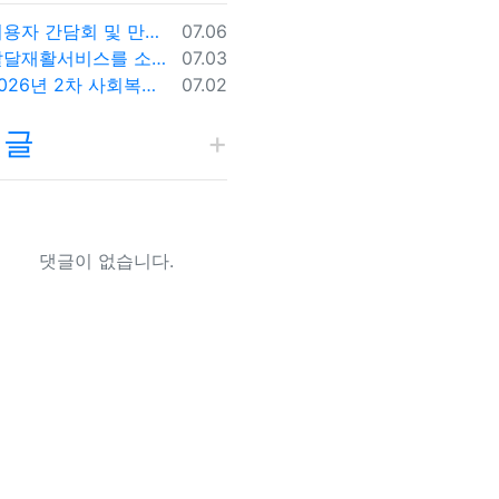
등록일
이용자 간담회 및 만족도조사에 따른 조치 및 시정계획
07.06
등록일
발달재활서비스를 소개합니다:)
07.03
등록일
2026년 2차 사회복지실습생 모집안내
07.02
댓글
댓글이 없습니다.