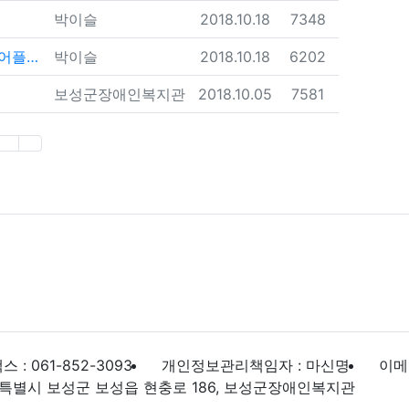
등록자
등록일
조회
박이슬
2018.10.18
7348
등록자
등록일
조회
탁 안내
박이슬
2018.10.18
6202
등록자
등록일
조회
보성군장애인복지관
2018.10.05
7581
t)
스 : 061-852-3093
개인정보관리책임자 : 마신명
이메일
특별시 보성군 보성읍 현충로 186, 보성군장애인복지관