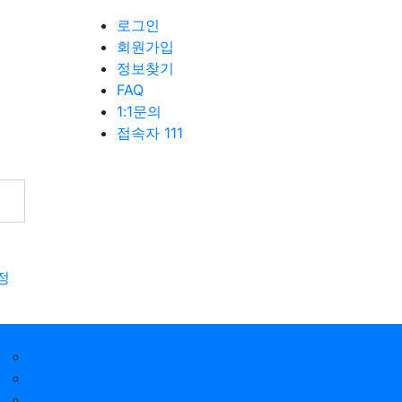
로그인
회원가입
정보찾기
FAQ
1:1문의
접속자 111
정
함께하는 시설
전남밀알복지재단
보성군장애인생활관
보성군장애인직업재활