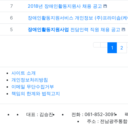
번호
7
2018년 장애인활동지원사 채용 공고
번호
6
장애인활동지원서비스 개인정보 (주)프라미솝(케어플웍스 제공사)에 위
번호
5
장애인활동지원사업
전담인력 직원 채용 공고
(curren
1
2
사이트 소개
개인정보처리방침
이메일 무단수집거부
책임의 한계와 법적고지
대표 : 김승진
전화 : 061-852-3091
팩
주소 : 전남광주통합