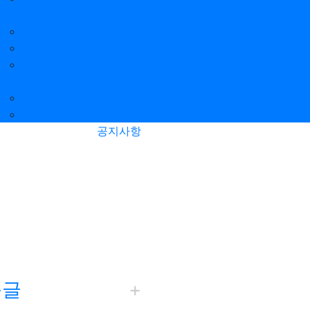
센터
에덴동산
밀알사랑노인요양원
밀알노인요양공동생활
가정
믿음의 집
사랑의 집
공지사항
근글