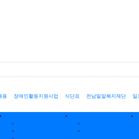
채용
장애인활동지원사업
식단표
전남밀알복지재단
일
참여마당
후원마당
자유게시판
후원이야기
갤러리
후원안내
질문답변