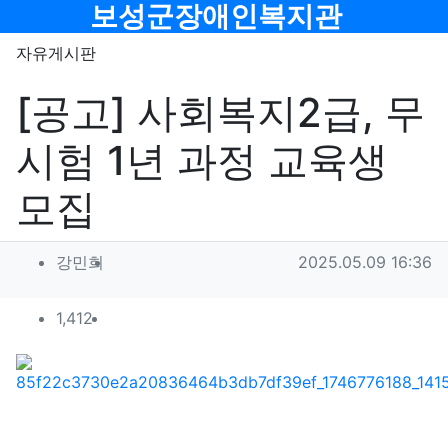
메뉴
보성군장애인복지관
자유게시판
[공고] 사회복지2급, 무
시험 1년 과정 교육생
모집
작성자 정보
작성
작성일
강민희
2025.05.09 16:36
컨텐츠 정보
조회
1,412
목
본문