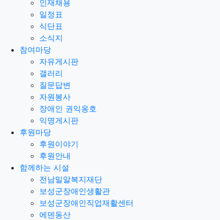
인재채용
일정표
식단표
소식지
참여마당
자유게시판
갤러리
질문답변
자원봉사
장애인 권익옹호
익명게시판
후원마당
후원이야기
후원안내
함께하는 시설
전남밀알복지재단
보성군장애인생활관
보성군장애인직업재활센터
에덴동산