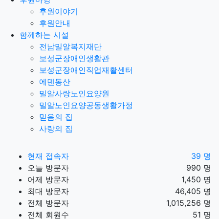
때부터 시작
전대의 고수를 만나
기연을 얻고 무
이 lki의
후원이야기
주연공은
처음부터 끝까지 스
연검을 무기로 쓰
고 무공을
후원안내
만들겠다 다짐
약간.. 서번트증후군?
마냥 느껴졌던거
주연
함께하는 시설
공이 사회성이
좀 부족했던거 같기
고수님들 부탁드리
겠습
전남밀알복지재단
니다! 글을
아래는 아e피절단에
대한 항의 메일
저 답변중
보성군장애인생활관
에 3번을
보시면....“영구
아e피 해제 불가....!
!!!즉, 당신이
동
보성군장애인직업재활센터
일한 공갹이면 영구
절단, 절대 `안
겁나죠? 구매 열심히
해
에덴동산
서 잘 읽고 있엇는데, 어제
선호작도 거의 100편
이 넘고 그
밀알사랑노인요양원
중에 3분의1은
무서워서 더이상 여
기 플랫폼 이용 못
혹시
밀알노인요양공동생활가정
충전골드 환불
방법 아시는분?
먼저, 기재해 주신
IP를 조
믿음의 집
회해 보니 해
Oke 공갹 정황이
확인되어 절단된 것으로
더
사랑의 집
불어, IP 절단의 해
제를 도와 드리기 위해서는
아래 내용의
동의가
필요하니 확인 부탁 드리며
현재, IP절단 해제 완바
현재 접속자
39 명
료되었으니 참고 바랍니다.
1. PC 점검: 바얄바이러바
스 스
오늘 방문자
990 명
러스 검사, Oke
2. 공유기 점검: 설정바이
초기화, 비밀
어제 방문자
1,450 명
최대 방문자
46,405 명
전체 방문자
1,015,256 명
전체 회원수
51 명