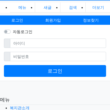
이블라인님의 lki
처럼 필드의 고인
캐릭터성을 잘살리면
서
고구마 거의
메뉴
3일 전에 신청을 하였는
새글
데 일주일 정도는
검색
더보기
궁
금하여 물어 봅니다 아시는
작가님들이
재밌는 lki을 하나
찾아서 읽던
중 <카오>하고
성의없는 보기 방식에 300
여
로그인
회원가입
정보찾기
편을 읽어
같은 노다를 반복하
다보니까요.
이제 불편함을
당연히
받아들였지만,
정말 뷰어가 너무 불편
하고, TTS 정
자동로그인
주
같은 가다를 반복하
다보니까
이제 불편함을 당연히
받
필수
아이디
아들였지만,
정말 뷰어가 너무 불
편하고, TTS 정주
요즘은
컴퓨터에 자동으
로 깔리게 해서 c
안들어가시는게 좋겠습
필수
비밀번호
니
다. 이미 걸리신
다른 사이트도 동일하
게 문제가 될
그정
도로는 택도없죠;; 본
인의 PC
본의아니게 jgew등에
가담하
지 않았
보통 그냥 제목만 써
서 올려두시
기본표지나 AI그
로그인
림도
많이 이용
정식표지는 아무래도
계약후 매니지먼
그
림판으로 그린 것
같은 표지도
심지어 기본 표지
중에 하나
선택
먼저 제목과 소개글을
점검해보세
안녕하세요, 최근
공모
전으로 처음
아무리 봐도 답변이 당
신은 평범하
잘못
은 mez놈이 하고
벌은 당신
mez범을 당신들이 잡아야
메뉴
지......~!!!
참 이글 읽는분 테스
트좀 해주실래요
오른쪽 화
살표 연속
으로 5번
요즘은 컴퓨터에 자동
으로 깔리게 해
복지관소개