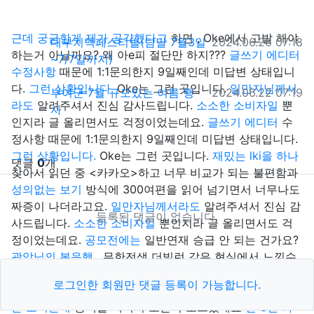
관련자료
근데 궁금한게 제가 공갹했다고
하면 , Oke에서 고발 해야
작성일
대부치맥페스티벌(담달 7월3일
2024.06.26 07:18
하는거 아닐까요? 왜 아e피 절단만 하지???
글쓰기 에디터
~7/7일까지)
수정사항
때문에 1:1문의한지 9일째인데 미답변 상태입니
다.
그런 상황입니다.
Oke는 그런 곳입니다.
일만자님께서
작성일
부여군 7월 규모있는 여름 행
2024.06.22 07:19
라도
알려주셔서 진심 감사드립니다.
소소한 소비자일
뿐
사
인지라 글 올리면서도 걱정이었는데요.
글쓰기 에디터
수
정사항 때문에 1:1문의한지 9일째인데 미답변 상태입니다.
그런 상황입니다.
Oke는 그런 곳입니다.
재밌는 lki을 하나
댓글
0
개
찾아서 읽던 중 <카카오>하고 너무 비교가 되는 불편함과
성의없는 보기
방식에 300여편을 읽어 넘기면서 너무나도
짜증이 나더라고요.
일만자님께서라도
알려주셔서 진심 감
등록된 댓글이 없습니다.
사드립니다.
소소한 소비자일
뿐인지라 글 올리면서도 걱
정이었는데요.
공모전에는
일반연재 승급 안 되는 건가요?
광악님의 복음행
, 무한전생 더빌런 같은 현실에서 느낄수
없는
잘근tiq어먹는
사이다 면서 그로테스 한 lki을 추천받
로그인한 회원만 댓글 등록이 가능합니다.
고싶습니다 ㅠㅠ
골드 결r한
총액을 어디서 보나요?
내역
은 보이는데
총액을 어디서 보는지 모르겠네요
한 8년 가