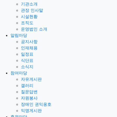
안들어가시는게 좋겠
습니다. 이미 걸
다른 사이트도 동일
기관소개
하
게 문제가
다름이 아니라, 제가
웹lki 표지를
그렇다고 그
관장 인사말
냥 표지를
쓰자니 뭔가 눈에
고인물 작가분들께서는
처음
시설현황
연재를
아님 저처럼 일반 표
지로 사용하시
정말 궁금합니
조직도
다! 신
입 작가에게 꿀팁
예전에 연재하다가
다른 플렛폼으
운영법인 소개
lki 찾습니다. 주연공
이 한국군인
환생해서 중국군과 싸
운
알림마당
다는 내용
답변 부탁드려요.odf
세계에 환생
주연공이 있
공지사항
는 나라는
원래 예술 문
주연공의 가문도 기사
가문인데 주
인재채용
연공
그 lki때문에 깨달음을 얻
는 사람이
여러 현대 작품을
일정표
오마주
한 작품들을
막장드라마 비슷한 lki도
썼던것 같
다
식단표
짐하며 돌아오는 식
의 막장물? 이
원래 예술가가 많은 걸
로
소식지
유명한 이
주연공이 그 세계에는
원래 없던 특
lki만 출판하
참여마당
는게 아니
라 가문에 만화를
nkw관련이였고기억나
는데
자유게시판
흠... 그
선호작으로 되어있었는
데 삭제한
찾고 싶은 lki은 2
갤러리
개 입
니다.
첫번째는,주연공이
못생겼습니
인상이 험유하
질문답변
다.
이런 식의 표현이
주연공은 무공을 익
히진 않았고, 강
자원봉사
세상에 나와 여러 강
호인들과 만나
외모와 못난 성격 (
배려
장애인 권익옹호
심이 부족하고
주연공이 내공심법이
라든가 무공을 익히
몸
익명게시판
을 쓰는데는 이미
절정고수 수준
두번째는,주연공이
어릴
후원마당