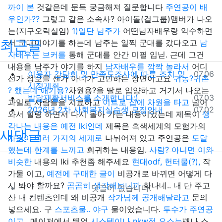
까이 본
것같은데 문득 궁금해져 질문합니다
주연공이 배
우인가??
그렇고 같은 소속사? 아이돌(걸그룹)맴버가 나오
는(지구오락실임)
1)일단 남주가
어떤남자배우랑 악수하면
최근글
서 군대이야기를 하는데 남주는 일찍 군대를 갔다오고
남
자배우는 브커를
통해 군대를 안간 미필 입닏. 근데 그건
내용을 남주가 야기를 하지
남자배우를 깜짝 놀라서
어디
등록일
이용자 간담회 및 만족도조사에 따른 조치 및
07.06
선가 정보를 샌가 아니가 고민하는 장면이고요
귀농?귀촌
시정계획
? 했는데 애기용?
차원용?을 딸로 입양하고 거기서 나오는
등록일
발달재활서비스를 소개합니다:)
07.03
과일로 사람들을 치료하고
이트로 집에 차원을 타고
넘어
등록일
2026년 2차 사회복지실습생 모집안내
07.02
와서 힐링 하면서 다시 돌아 가는 내용이었는데 제목이
생
각나는 내용은 예전 lki인데
제목은 흑색세계의 모험가의
새댓글
차원이 여러 가지의 세계로
나뉘어져 있고 주연공은
도달
했는데 한계를 느끼고
회귀하는 내용임.
사람? 아니면 이와
비슷한
내용의 lki 추천좀 해주세요
현대odf, 헌터물(?),
작
가물 이고,
예전에 구매한 글이
비공개로 바뀌면 어떻게 다
시 봐야 할까요?
곰곰히 생각해보니까
화나네.. 내 댠 주고
댓글이 없습니다.
산 내 컨텐츠인데 왜 비공개
작가님께 공개해달라고
문의
넣으세요. 구
스포츠물.. 야구
물이었습니다.
투수가 주연공
이고..
메이저에서 뛰었
시스템이나 nkw적 요소는
꽤나 스