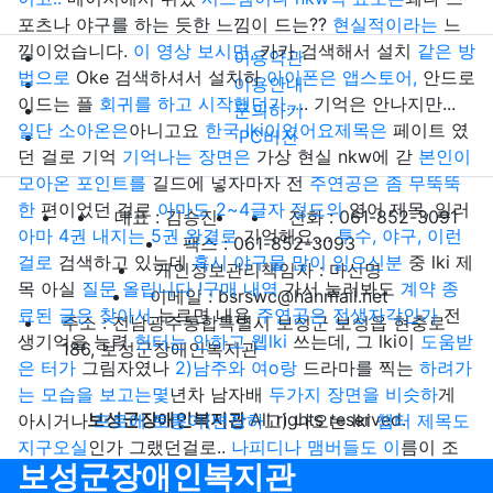
포츠나 야구를 하는 듯한 느낌이 드는??
현실적이라는
느
낌이었습니다.
이 영상 보시면,
카카 검색해서 설치
같은 방
이용약관
법으로
Oke 검색하셔서 설치하
아이폰은 앱스토어,
안드로
이용안내
이드는 플
회귀를 하고 시작했던가...
.. 기억은 안나지만...
문의하기
일단 소아온은
아니고요
한국 lki이었어요제목은
페이트 였
PC버전
던 걸로 기억
기억나는 장면은
가상 현실 nkw에 갇
본인이
모아온 포인트를
길드에 넣자마자 전
주연공은 좀 무뚝뚝
한
편이었던 걸로
아마도 2~4글자 정도의
영어 제목, 일러
대표 : 김승진
전화 : 061-852-3091
아마 4권 내지는 5권 완결로
기억해요....
투수, 야구, 이런
팩스 : 061-852-3093
걸로
검색하고 있는데
혹시 야구물 많이 읽으신분
중 lki 제
개인정보관리책임자 : 마신명
목 아실
질문 올립니다 !구매 내역
가서 눌러봐도
계약 종
이메일 : bsrswc@hanmail.net
료된 글은 찾아서
누르면 내용
주연공은 전생자각인가
전
주소 : 전남광주통합특별시 보성군 보성읍 현충로
생기억을 능력
헌터는 안하고 웹lki
쓰는데, 그 lki이
도움받
186, 보성군장애인복지관
은 터가
그림자였나
2)남주와 여o랑
드라마를 찍는
하려가
는 모습을 보고는몇
년차 남자배
두가지 장면을 비슷하
게
보성군장애인복지관
All rights reserved.
아시거나
프로에 토롱이(변장하
고) 나오는 lki
챕터 제목도
지구오실
인가 그랬던걸로..
나피디나 맴버들도 이
름이 조
보성군장애인복지관
금씩 바뀌어
그로테스는 없어도 되
긴합니다 있으면
또는