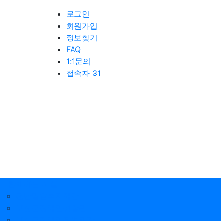
로그인
회원가입
정보찾기
FAQ
1:1문의
접속자 31
함께하는 시설
전남밀알복지재단
보성군장애인생활관
보성군장애인직업재활