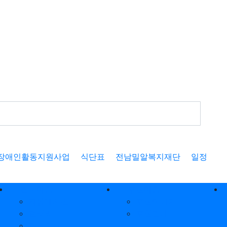
장애인활동지원사업
식단표
전남밀알복지재단
일정
참여마당
후원마당
자유게시판
후원이야기
갤러리
후원안내
질문답변