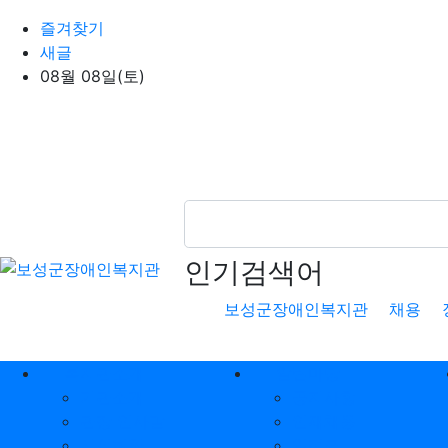
상단 네비
즐겨찾기
새글
08월 08일(토)
인기검색어
보성군장애인복지관
채용
메인 메뉴
복지관소개
알림마당
기관소개
공지사항
관장 인사말
인재채용
시설현황
일정표