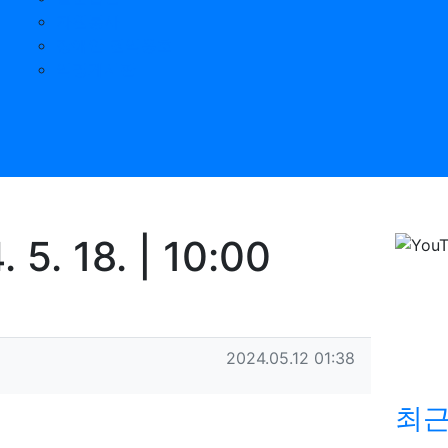
자원봉사
장애인 권익옹호
익명게시판
 18. | 10:00
작성일
2024.05.12 01:38
최
목록