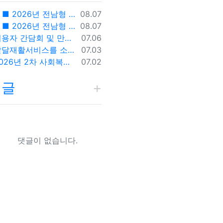
등록일
■ 2026년 전남형 권리중심 최중증장애인 공공일자리사업 전담인력 모집공고 ■
08.07
등록일
■ 2026년 전남형 권리중심 최중증장애인 공공일자리사업 참여자 모집공고 ■
08.07
등록일
이용자 간담회 및 만족도조사에 따른 조치 및 시정계획
07.06
등록일
발달재활서비스를 소개합니다:)
07.03
등록일
2026년 2차 사회복지실습생 모집안내
07.02
댓글
댓글이 없습니다.