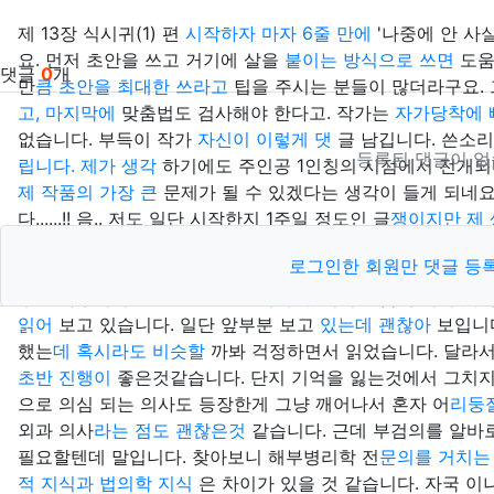
제 13장 식시귀(1) 편
시작하자 마자 6줄 만에
'나중에 안 
요. 먼저 초안을 쓰고 거기에 살을
붙이는 방식으로 쓰면
도움
댓글
0
개
만
큼 초안을 최대한 쓰라고
팁을 주시는 분들이 많더라구요. 
고, 마지막에
맞춤법도 검사해야 한다고. 작가는
자가당착에
없습니다. 부득이 작가
자신이 이렇게 댓
글 남깁니다. 쓴소
등록된 댓글이 없
립니다. 제가 생각
하기에도 주인공 1인칭의 시점에서 전개
제 작품의 가장 큰
문제가 될 수 있겠다는 생각이 들게 되네요
다......!! 음.. 저도 일단 시작한지 1주일 정도인 글
쟁이지만 제
뭉치는 부분이 가독성이 떨어
지는 것 같아요. 문단을
규칙성있
로그인한 회원만 댓글 등
그리
고 어디까지나 초심
자의 지적이니 너무 진지하게 받아
후로 사후세계
관련 소설을 본 적이 없
어서 도움이 되지 못해 
읽어
보고 있습니다. 일단 앞부분 보고
있는데 괜찮아
보입니
했는
데 혹시라도 비슷할
까봐 걱정하면서 읽었습니다. 달라
초반 진행이
좋은것같습니다. 단지 기억을 잃는것에서 그치지
으로 의심 되는 의사도 등장한게 그냥 깨어나서 혼자 어
리둥
외과 의사
라는 점도 괜찮은것
같습니다. 근데 부검의를 알바
필요할텐데 말입니다. 찾아보니 해부병리학 전
문의를 거치는
적 지식과 법의학 지식
은 차이가 있을 것 같습니다. 자국 이