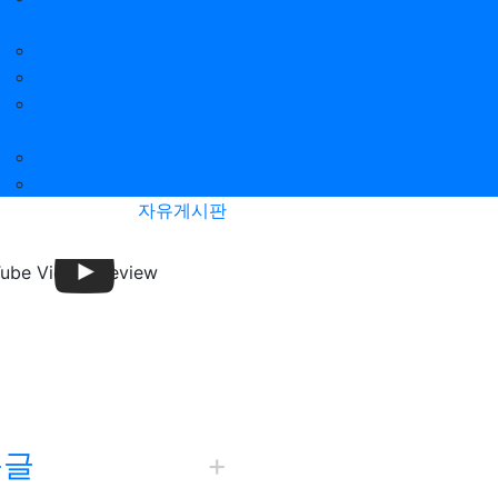
센터
에덴동산
밀알사랑노인요양원
밀알노인요양공동생활
가정
믿음의 집
사랑의 집
자유게시판
근글