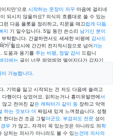
사실이지만'으로
시작하는 문장이 자꾸
마음에 걸리네
이 되시지 않을까요? 의식의 흐름대로 쓸 수 있는
그런 다음 플롯을 정리하고, 지문을 매끄
럽게 다듬
 빠지
기 일수입니다. 5일 동안 쓴소리
남기신 분이
리 부탁합니다. 간결하면서도 세세한 비평에
감사드
습니다.
되다가 필요시에 간간히 전지적시점으로 넘어
가는
. 도움과 용기를
주는 비평, 정말 감사
드립니
 생각에는
글이 너무 띄엄띄엄 떨어지다가 갑자기
고 고르게 나눠서 쓰시면 읽기 좋을 것 같습니다.
록이 가능합니다.
들이지는 말아주세요ㅎ 소재는 제가 퇴마록과 링 이
죄송합니다. :) 어제 이글 보고 선
작추가하고 한번
다. 기억을 잃고 시작되는 건 저도 다음에 쓸려고
목록
서 다행이다 싶었어요. 읽히는거나 흥미유발면에
서
 않고 전여친 같
은 캐릭터가 같이 등
장하고 악역
절 하는 것보다 더
짜임새 있게 느껴졌습니다. 성형
로 한다는건 조금 그렇
더군요. 부검의도 전문
성이
 경우
가 많고.. 자격이 꼭 있는것은 아니라도 의
학
나 상처는 의사가 아니라도 볼 수 있
는건데 의사의