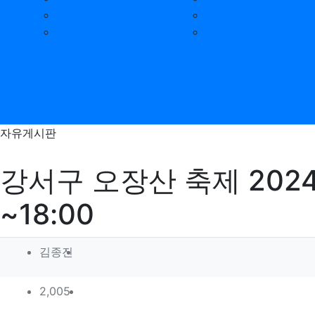
조직도
식단표
운영법인 소개
소식지
자유게시판
강서구 오장산 축제 2024. 5.
~18:00
작성자 정보
작성
김종진
컨텐츠 정보
조회
2,005